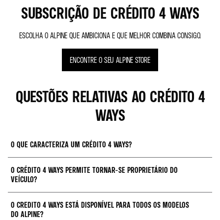
SUBSCRIÇÃO DE CRÉDITO 4 WAYS
ESCOLHA O ALPINE QUE AMBICIONA E QUE MELHOR COMBINA CONSIGO.
ENCONTRE O SEU ALPINE STORE
QUESTÕES RELATIVAS AO CRÉDITO 4
WAYS
O QUE CARACTERIZA UM CRÉDITO 4 WAYS?
O CRÉDITO 4 WAYS PERMITE TORNAR-SE PROPRIETÁRIO DO
Se deseja reduzir o valor da mensalidade e beneficiar dos modelos mais
VEÍCULO?
recentes, o Crédito 4 Ways é para si. Paga apenas a utilização do automóvel
e, no final do contrato, tem a possibilidade de trocar por um novo modelo,
comprar o seu Alpine ou de o devolver.
O CREDITO 4 WAYS ESTÁ DISPONÍVEL PARA TODOS OS MODELOS
No final do contrato, poderá comprar o seu Alpine, exercendo a opção de
DO ALPINE?
compra, ficando assim proprietário do mesmo