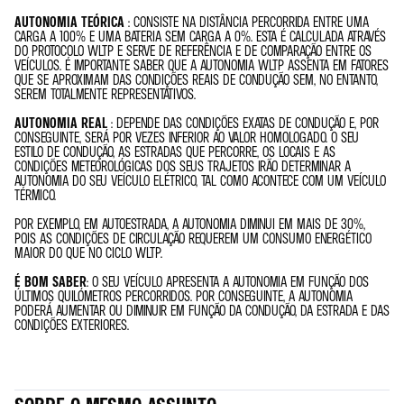
AUTONOMIA TEÓRICA
: CONSISTE NA DISTÂNCIA PERCORRIDA ENTRE UMA
CARGA A 100% E UMA BATERIA SEM CARGA A 0%. ESTA É CALCULADA ATRAVÉS
DO PROTOCOLO WLTP E SERVE DE REFERÊNCIA E DE COMPARAÇÃO ENTRE OS
VEÍCULOS. É IMPORTANTE SABER QUE A AUTONOMIA WLTP ASSENTA EM FATORES
QUE SE APROXIMAM DAS CONDIÇÕES REAIS DE CONDUÇÃO SEM, NO ENTANTO,
SEREM TOTALMENTE REPRESENTATIVOS.
AUTONOMIA REAL
: DEPENDE DAS CONDIÇÕES EXATAS DE CONDUÇÃO E, POR
CONSEGUINTE, SERÁ POR VEZES INFERIOR AO VALOR HOMOLOGADO. O SEU
ESTILO DE CONDUÇÃO, AS ESTRADAS QUE PERCORRE, OS LOCAIS E AS
CONDIÇÕES METEOROLÓGICAS DOS SEUS TRAJETOS IRÃO DETERMINAR A
AUTONOMIA DO SEU VEÍCULO ELÉTRICO, TAL COMO ACONTECE COM UM VEÍCULO
TÉRMICO.
POR EXEMPLO, EM AUTOESTRADA, A AUTONOMIA DIMINUI EM MAIS DE 30%,
POIS AS CONDIÇÕES DE CIRCULAÇÃO REQUEREM UM CONSUMO ENERGÉTICO
MAIOR DO QUE NO CICLO WLTP.
É BOM SABER
: O SEU VEÍCULO APRESENTA A AUTONOMIA EM FUNÇÃO DOS
ÚLTIMOS QUILÓMETROS PERCORRIDOS. POR CONSEGUINTE, A AUTONOMIA
PODERÁ AUMENTAR OU DIMINUIR EM FUNÇÃO DA CONDUÇÃO, DA ESTRADA E DAS
CONDIÇÕES EXTERIORES.