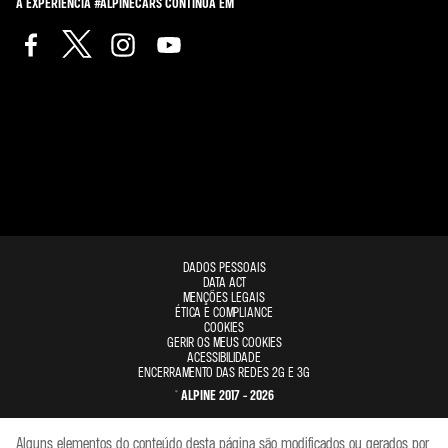
A EXPERIÊNCIA #ALPINECARS CONTINUA EM
DADOS PESSOAIS
DATA ACT
MENÇÕES LEGAIS
ÉTICA E COMPLIANCE
COOKIES
GERIR OS MEUS COOKIES
ACESSIBILIDADE
ENCERRAMENTO DAS REDES 2G E 3G
© ALPINE 2017 - 2026
Alguns elementos do conteúdo desta página são modificados ou gerados por