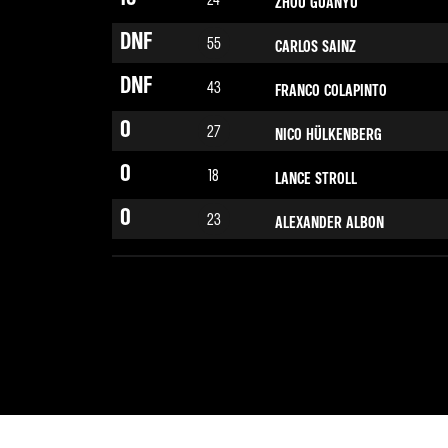
ZHOU GUANYU
18
43
FRANCO COLAPINTO
DNF
55
CARLOS SAINZ
19
27
NICO HÜLKENBERG
DNF
43
FRANCO COLAPINTO
20
24
ZHOU GUANYU
0
27
NICO HÜLKENBERG
0
18
LANCE STROLL
0
23
ALEXANDER ALBON