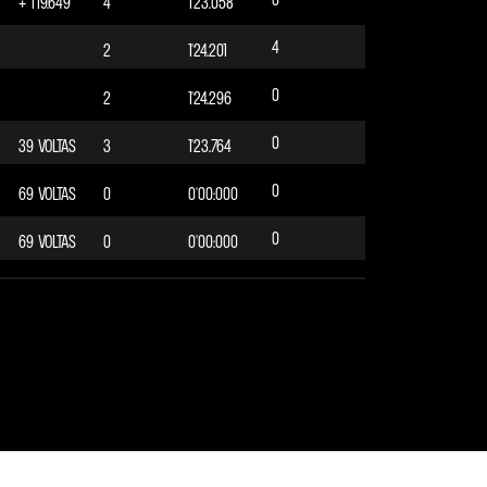
+ 1'19.649
4
1'23.058
5
+ 02.748
SEGUNDOS
4
2
1'24.201
12
+ 03.101
SEGUNDOS
0
2
1'24.296
12
+ 03.741
SEGUNDOS
0
39 VOLTAS
3
1'23.764
0
69 VOLTAS
0
0'00:000
0
69 VOLTAS
0
0'00:000