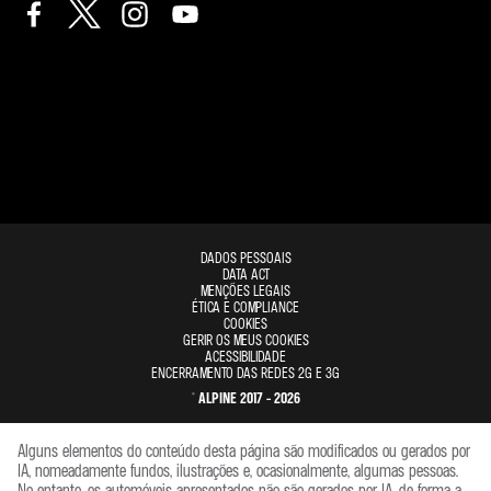
DADOS PESSOAIS
DATA ACT
MENÇÕES LEGAIS
ÉTICA E COMPLIANCE
COOKIES
GERIR OS MEUS COOKIES
ACESSIBILIDADE
ENCERRAMENTO DAS REDES 2G E 3G
© ALPINE 2017 - 2026
Alguns elementos do conteúdo desta página são modificados ou gerados por
IA, nomeadamente fundos, ilustrações e, ocasionalmente, algumas pessoas.
No entanto, os automóveis apresentados não são gerados por IA, de forma a