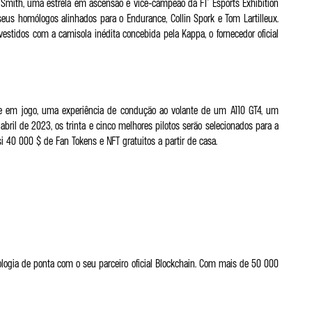
e Smith, uma estrela em ascensão e vice-campeão da F1® Esports Exhibition
us homólogos alinhados para o Endurance, Collin Spork e Tom Lartilleux.
vestidos com a camisola inédita concebida pela Kappa, o fornecedor oficial
ne em jogo, uma experiência de condução ao volante de um A110 GT4, um
ril de 2023, os trinta e cinco melhores pilotos serão selecionados para a
si 40 000 $ de Fan Tokens e NFT gratuitos a partir de casa.
logia de ponta com o seu parceiro oficial Blockchain. Com mais de 50 000