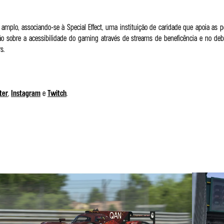
plo, associando-se à Special Effect, uma instituição de caridade que apoia as pes
ação sobre a acessibilidade do gaming através de streams de beneficência e no de
s.
ter
,
Instagram
e
Twitch
.