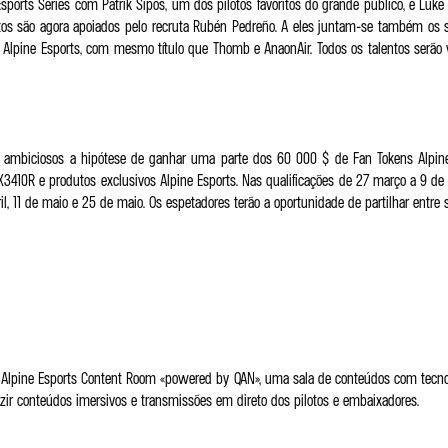
Esports Series com Patrik Sipos, um dos pilotos favoritos do grande público, e Luk
os são agora apoiados pelo recruta Rubén Pedreño. A eles juntam-se também os se
r Alpine Esports, com mesmo título que Thomb e AnaonAir. Todos os talentos serão 
ais ambiciosos a hipótese de ganhar uma parte dos 60 000 $ de Fan Tokens Alpi
410R e produtos exclusivos Alpine Esports. Nas qualificações de 27 março a 9 de ab
l, 11 de maio e 25 de maio. Os espetadores terão a oportunidade de partilhar entre 
a Alpine Esports Content Room «powered by QAN», uma sala de conteúdos com tecno
zir conteúdos imersivos e transmissões em direto dos pilotos e embaixadores.