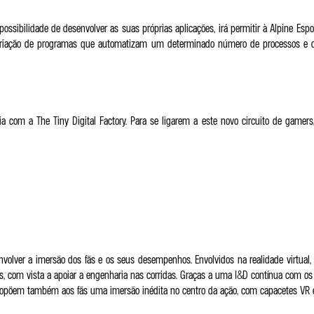
sibilidade de desenvolver as suas próprias aplicações, irá permitir à Alpine Espor
r a criação de programas que automatizam um determinado número de processos e
a com a The Tiny Digital Factory. Para se ligarem a este novo circuito de gamers
olver a imersão dos fãs e os seus desempenhos. Envolvidos na realidade virtual, na
os, com vista a apoiar a engenharia nas corridas. Graças a uma I&D contínua com o
s propõem também aos fãs uma imersão inédita no centro da ação, com capacetes VR 