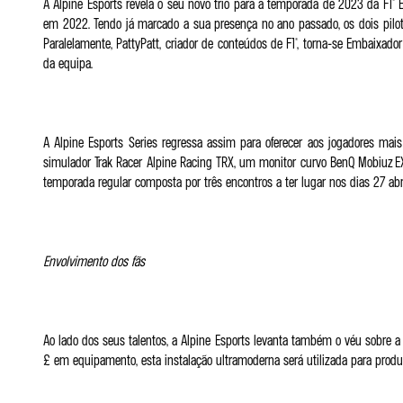
A Alpine Esports revela o seu novo trio para a temporada de 2023 da F1® 
em 2022. Tendo já marcado a sua presença no ano passado, os dois pilot
Paralelamente, PattyPatt, criador de conteúdos de F1®, torna-se Embaixado
da equipa.
A Alpine Esports Series regressa assim para oferecer aos jogadores m
simulador Trak Racer Alpine Racing TRX, um monitor curvo BenQ Mobiuz EX3
temporada regular composta por três encontros a ter lugar nos dias 27 abri
Envolvimento dos fãs
Ao lado dos seus talentos, a Alpine Esports levanta também o véu sobre 
£ em equipamento, esta instalação ultramoderna será utilizada para produ