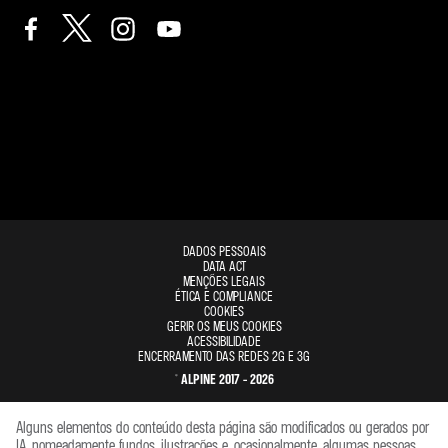
DADOS PESSOAIS
DATA ACT
MENÇÕES LEGAIS
ÉTICA E COMPLIANCE
COOKIES
GERIR OS MEUS COOKIES
ACESSIBILIDADE
ENCERRAMENTO DAS REDES 2G E 3G
© ALPINE 2017 - 2026
Alguns elementos do conteúdo desta página são modificados ou gerados por
IA, nomeadamente fundos, ilustrações e, ocasionalmente, algumas pessoas.