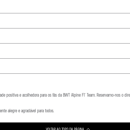
s as pessoas com dignidade e respeito.
atórios, depreciativos, ofensivos ou inoportunos. Tal inclui quaisquer afirmações in
e todos os temas de discussão, mas não pretendemos ver o nosso público publicar
 de outras pessoas. Respeite a vida privada de todas as pessoas.
priado, denuncie-o. Também recomendamos que não interaja com as pessoas em ques
de positiva e acolhedora para os fãs da BWT Alpine F1® Team. Reservamo-nos o dire
te alegre e agradável para todos.
content
VOLTAR AO TOPO DA PÁGINA