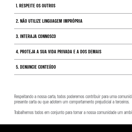
1. RESPEITE OS OUTROS
2. NÃO UTILIZE LINGUAGEM IMPRÓPRIA
Respeite os fãs, pilotos, membros da escuderia e os demais. Trate toda
3. INTERAJA CONNOSCO
Não utilize palavras inapropriadas e não adote comportamentos discrimin
4. PROTEJA A SUA VIDA PRIVADA E A DOS DEMAIS
Queremos ouvir os seus comentários e ler as suas mensagens acerca d
spam, publicidade nem conteúdo não relacionado.
5. DENUNCIE CONTEÚDO
Não partilhe informações pessoais nem os seus dados de contacto ou os
Caso detete algo que viole as presentes diretivas ou que seja inapro
Respeitando a nossa carta, todos poderemos contribuir para uma comunida
presente carta ou que adotem um comportamento prejudicial a terceiros.
Instagram:
https://help.instagram.com/2922067214679225
Trabalhemos todos em conjunto para tornar a nossa comunidade um ambien
Facebook:
https://www.facebook.com/help/263149623790594/
Twitter:
https://help.twitter.com/en/forms/safety-and-sensitive-