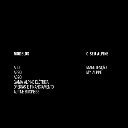
Youtube :
https://support.google.com/youtube/topic/9387085
TikTok :
https://support.tiktok.com/fr/safety-hc
Linkedin:
https://www.linkedin.com/help/linkedin/answer/a1344
MODELOS
O SEU ALPINE
A110
MANUTENÇÃO
A290
MY ALPINE
A390
GAMA ALPINE ELÉTRICA
OFERTAS E FINANCIAMENTO
ALPINE BUSINESS