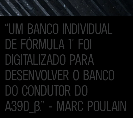
“UM
BANCO
INDIVIDUAL
DE
FÓRMULA
1®
FOI
DIGITALIZADO
PARA
DESENVOLVER
O
BANCO
DO
CONDUTOR
DO
A390_Β.”
-
MARC
POULAIN