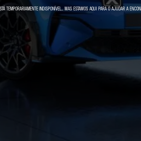
STÁ TEMPORARIAMENTE INDISPONÍVEL... MAS ESTAMOS AQUI PARA O AJUDAR A ENCON